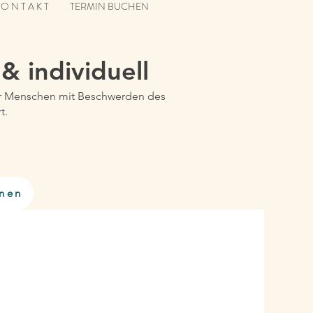
 O N T A K T
TERMIN BUCHEN
 & individuell
 für Menschen mit Beschwerden des
t.
rnen