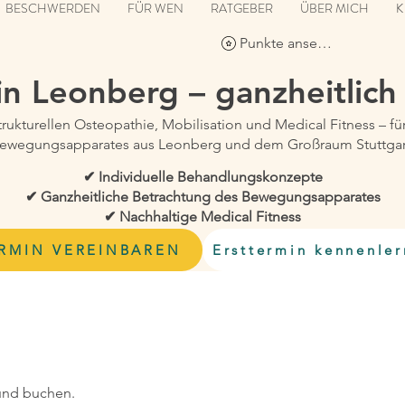
BESCHWERDEN
FÜR WEN
RATGEBER
ÜBER MICH
K
Punkte ansehen
 in Leonberg –
ganzheitlich
strukturellen Osteopathie, Mobilisation und Medical Fitness –
ewegungsapparates aus Leonberg und dem Großraum Stuttgar
✔ Individuelle Behandlungskonzepte
✔ Ganzheitliche Betrachtung des Bewegungsapparates
✔ Nachhaltige Medical Fitness
RMIN VEREINBAREN
Ersttermin kennenle
und buchen.