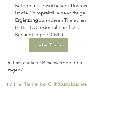
Bei somatosensorischem Tinnitus 
ist die Chiropraktik eine wichtige 
Ergänzung
 zu anderen Therapien 
(z. B. HNO- oder zahnärztliche 
Behandlung bei CMD).
Hilfe bei Tinnitus
Du hast ähnliche Beschwerden oder 
Fragen?
 👉 
Hier Termin bei CHIRO360 buchen
#Tinnitus
 Chiropraktik 
#Halswirbelsäule
#Nackenschmerzen
#SomatosensorischerTinnitus
#Gesundheit
#ManuelleTherapie
#Chiropraktik
 Leonberg
#Chiropraktik
 Stuttgart