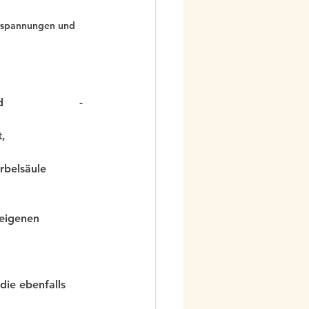
erspannungen und 
                 -
t,
belsäule 
reigenen 
ie ebenfalls 