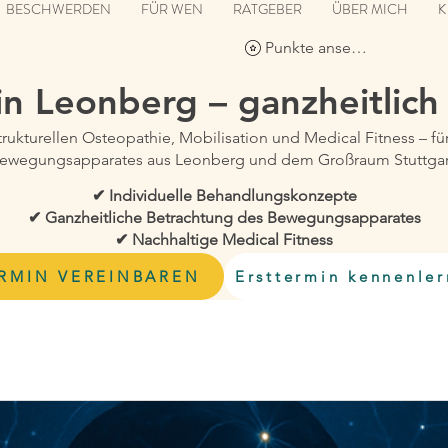
BESCHWERDEN
FÜR WEN
RATGEBER
ÜBER MICH
K
Punkte ansehen
 in Leonberg –
ganzheitlich
strukturellen Osteopathie, Mobilisation und Medical Fitness –
ewegungsapparates aus Leonberg und dem Großraum Stuttgar
✔ Individuelle Behandlungskonzepte
✔ Ganzheitliche Betrachtung des Bewegungsapparates
✔ Nachhaltige Medical Fitness
RMIN VEREINBAREN
Ersttermin kennenle