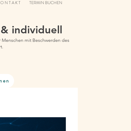
 O N T A K T
TERMIN BUCHEN
 & individuell
 für Menschen mit Beschwerden des
t.
rnen