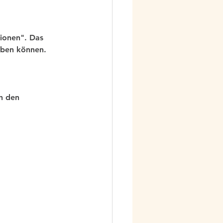
ionen". Das 
süben können.
h den 