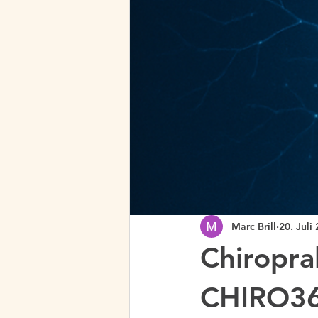
Marc Brill
20. Juli
Chiropra
CHIRO360