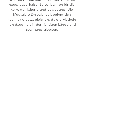
neue, dauerhafte Nervenbahnen für die
korrekte Haltung und Bewegung. Die
Muskuläre Dysbalance beginnt sich
nachhaltig auszugleichen, da die Muskeln
nun dauerhaft in der richtigen Länge und
Spannung arbeiten.
Daher empfehlen wir mindestens 3
Folgebehandlungen und die gezeigten
Übungen, um eine dauerhafte
Verbesserung zu erzielen. Im Paket erhalten
Selbstzahler 30 € Rabatt für die 3
chiropraktischen/osteopathischen
Behandlungen.
Kontaktangaben
August-Lämmle-Weg, 71229
Leonberg-Ramtel, Germany
+491631707681