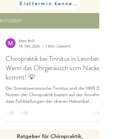
Ersttermin kennenlernen
RATGEBER
Marc Brill
18. Okt. 2025
1 Min. Lesezeit
Chiropraktik bei Tinnitus in Leonberg:
Wenn das Ohrgeräusch vom Nacken
kommt! 💡
Der Somatosensorische Tinnitus und die HWS ​Der
Nutzen der Chiropraktik basiert auf der Annahme,
dass Fehlstellungen der oberen Halswirbel
(insbesondere Atlas und Axis ) oder chronische
Verspannungen der Nacken- und
Schultermuskulatur die normalen Nerven- und
Gefäßfunktionen stören können, die das Hören
und die Ohrfunktion beeinflussen.
Ratgeber für Chiropraktik,